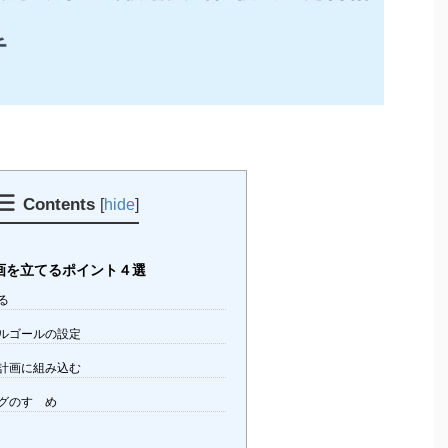
Contents
[
hide
]
画を立てるポイント４選
る
ルゴールの設定
計画に組み込む
グのすゝめ