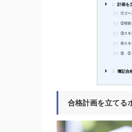
2
計画を
2.1
①ゴー
2.2
②現状
2.3
③スモ
2.4
④スモ
2.5
⑤ ②
3
簿記合
合格計画を立てる