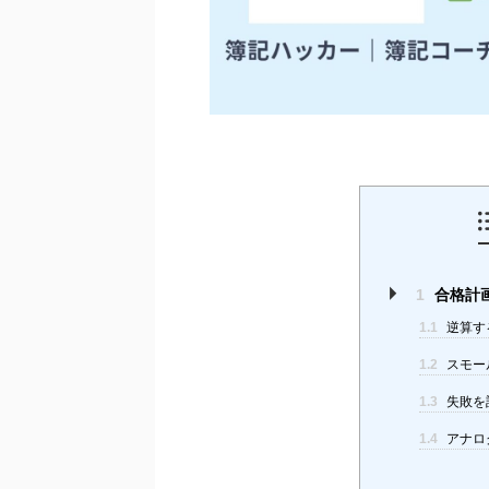
1
合格計
1.1
逆算す
1.2
スモー
1.3
失敗を
1.4
アナロ