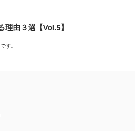
理由３選【Vol.5】
んです。
」