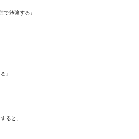
習室で勉強する』
する』
定すると、