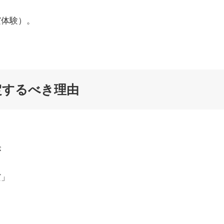
実体験）。
定するべき理由
が
だ」