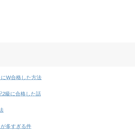
級にW合格した方法
記2級に合格した話
法
人が多すぎる件